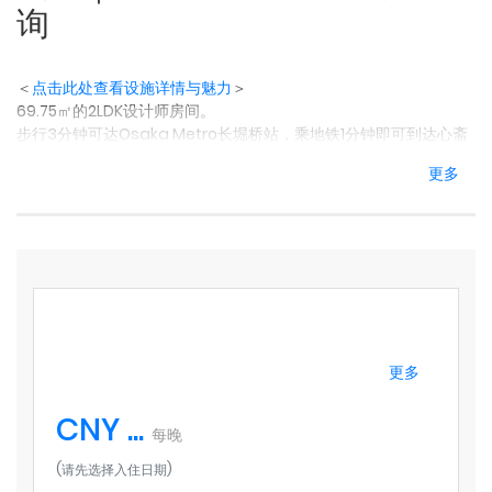
询
＜
点击此处查看设施详情与魅力
＞
69.75㎡的2LDK设计师房间。
步行3分钟可达Osaka Metro长堀桥站，乘地铁1分钟即可到达心斋
桥站。
更多
从长堀桥站出发，前往梅田约需10分钟，到关西机场约需50分钟。
◆ 特色
2LDK格局，最多可容纳8人入住
位于大阪“南区”中心地带
步行5分钟范围内有超市和便利店
周边有众多餐厅和购物商场
厨房设备齐全，可自行下厨
全屋包租，保障私密性
更多
自助入住系统，轻松无压力
免费洗衣机（带烘干功能，附赠免费洗衣液）
CNY ...
洗漱品齐全：洗发水、护发素、沐浴露、浴巾、拖鞋、牙刷、化妆
每晚
棉、棉签、剃须刀
(请先选择入住日期)
有日语、英语、跟中文的服务