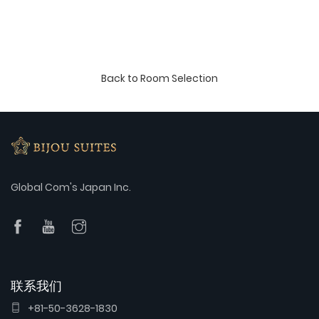
品。
楼梯前的门打开是阳台，可以欣赏大阪街景。
最里面的卧室设有两张大号床。
所有床铺均选用国际知名寝具品牌“席梦思”的高品质床垫，讲究舒适
度与睡眠品质，致力于提升您的住宿体验。
Back to Room Selection
这间宽敞的独栋住宅非常适合家庭、团体及长期住宿使用。
欢迎查看照片中的3D平面图来了解房间布局。
包租，请使用全屋房间。
请注意，在您入住期间，我们不提供毛巾更换和房间清洁服务。
酒店没有前台。我们会在您入住前一天晚上7点前将自助入住指南的
网址和钥匙密码发送给您，请务必查收。
本住宿是无人驻扎的设施。
Global Com's Japan Inc.
您可以随时联系我们“Bijou Suites”以解决您的住宿前和退房后的问
题。
为您服务的营业时间是10-22点，并提供24小时电话咨询服务。
请注意，晚上10点后的电话仅提供紧急服务，预订相关的电话请在
10-22点的营业时间联系我们。
联系我们
+81-50-3628-1830
预订确认后，您也可以通过LINE或IG直接联系我们。有关详细信息，