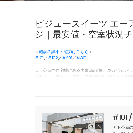
ビジュースイーツ エー
ジ｜最安値・空室状況
＜
施設の詳細・魅力はこちら
＞
#101
／
#102
／
#201
／
#301
天下茶屋の住宅地にある大豪邸の1室。227㎡の広
南海＆メトロ天下茶屋駅まで徒歩9分、そこから難波
た堺筋線は京都・通天閣・黒門市場など主要観光地
天下茶屋は、古き良き昭和の街並みを残しながらも
す。
◆特徴
-閑静な住宅街
#101
-難波、関空、通天閣、黒門市場、京都（阪急線）
-コンビニ、スーパー徒歩5分以内
天下茶屋の
-駅前にショッピングモール